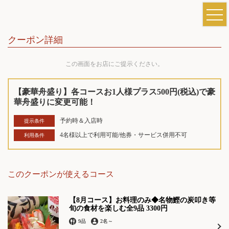
クーポン詳細
この画面をお店にご提示ください。
【豪華舟盛り】各コースお1人様プラス500円(税込)で豪
華舟盛りに変更可能！
予約時＆入店時
提示条件
4名様以上で利用可能/他券・サービス併用不可
利用条件
このクーポンが使えるコース
【8月コース】お料理のみ◆名物鰹の炭叩き等
旬の食材を楽しむ全9品 3300円
9品
2名
～