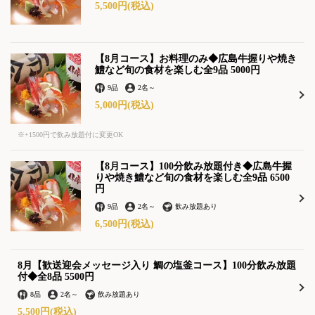
5,500円
(税込)
【8月コース】お料理のみ◆広島牛握りや焼き
鱧など旬の食材を楽しむ全9品 5000円
この店舗情報をシェアする
9品
2名
～
5,000円
(税込)
【豪華舟盛り】各コースお1人様プラス500円(税込)で豪華
舟盛りに変更可能！ | 旬菜すし鮮 きずな屋
※+1500円で飲み放題付に変更OK
広島県広島市中区堀川町5-12
https://sushisen-kizunaya.owst.jp/coupons/221574227
【8月コース】100分飲み放題付き◆広島牛握
りや焼き鱧など旬の食材を楽しむ全9品 6500
円
お店情報をコピー
9品
2名
～
飲み放題あり
6,500円
(税込)
8月【歓送迎会メッセージ入り 鯛の塩釜コース】100分飲み放題
付◆全8品 5500円
閉じる
8品
2名
～
飲み放題あり
5,500円
(税込)