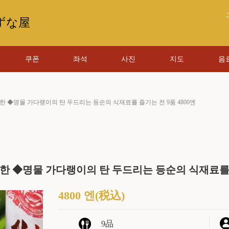
ずな屋
쿠폰
좌석
사진
지도
음
제한 ◆명물 가다랭이의 탄 두드리는 등순의 식재료를 즐기는 전 9품 4800엔
제한 ◆명물 가다랭이의 탄 두드리는 등순의 식재료를 즐
4800 엔
(税込)
9品