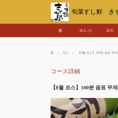
旬菜すし鮮 き
톱
코스
요리
(7)
톱
코스
【8월 코스】100분 음료 무
コース詳細
【8월 코스】100분 음료 무