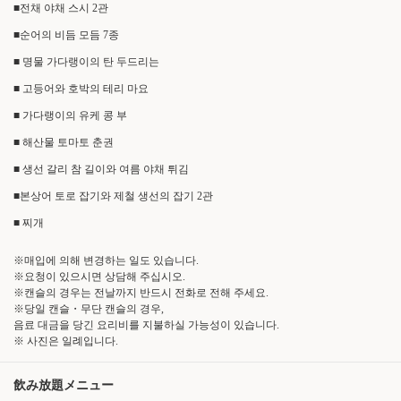
■전채 야채 스시 2관
■순어의 비듬 모듬 7종
■ 명물 가다랭이의 탄 두드리는
■ 고등어와 호박의 테리 마요
■ 가다랭이의 유케 콩 부
■ 해산물 토마토 춘권
■ 생선 갈리 참 길이와 여름 야채 튀김
■본상어 토로 잡기와 제철 생선의 잡기 2관
■ 찌개
※매입에 의해 변경하는 일도 있습니다.
※요청이 있으시면 상담해 주십시오.
※캔슬의 경우는 전날까지 반드시 전화로 전해 주세요.
※당일 캔슬・무단 캔슬의 경우,
음료 대금을 당긴 요리비를 지불하실 가능성이 있습니다.
※ 사진은 일례입니다.
この店舗情報をシェアする
飲み放題メニュー
【8월 코스】100분 음료 무제한 ◆제철 생선의 모듬 모듬 7