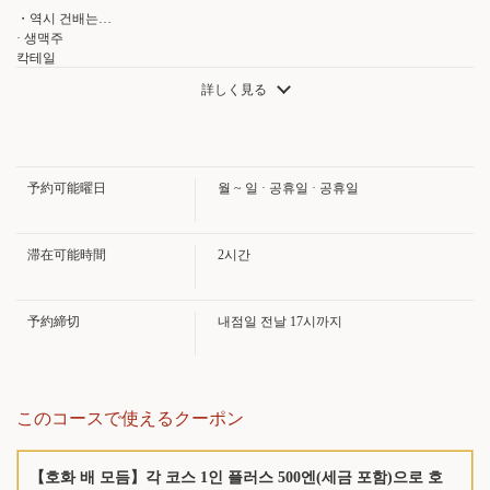
종 등순의 식재료를 즐기는 전 9품 5500엔 | 旬菜すし鮮 き
・역시 건배는…
ずな屋
· 생맥주
칵테일
広島県広島市中区堀川町5-12
・하이볼/진저 하이볼/카시스/모스코뮈
詳しく見る
https://sushisen-kizunaya.owst.jp/courses/220299030
· 토주술
・그날 추천의 냉주&연주 각 3종
· 매실주
お店情報をコピー
・소다/록/물/탕
· 멋지게 ...
予約可能曜日
월 ~ 일 · 공휴일 · 공휴일
・글라스 와인 레드 or 화이트
・나누는 방법 여러가지・・・
・보리 or 고구마 or 아와모리
사워
滞在可能時間
2시간
・후루-주/가리주/우메주/레몬주
· 마실 수없는 사람에게도!
閉じる
・우롱 차/오렌지/자몽/진자에르
予約締切
내점일 전날 17시까지
このコースで使えるクーポン
【호화 배 모듬】각 코스 1인 플러스 500엔(세금 포함)으로 호