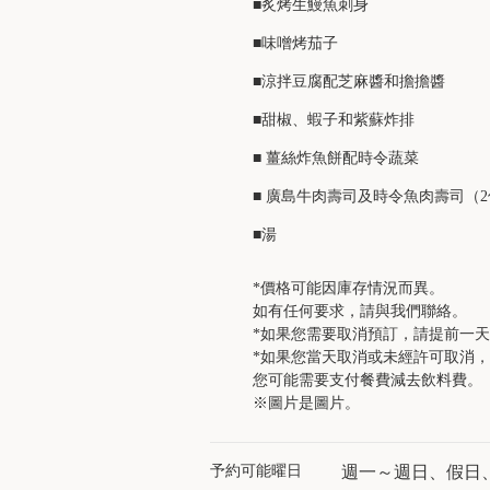
■炙烤生鰻魚刺身
■味噌烤茄子
■涼拌豆腐配芝麻醬和擔擔醬
■甜椒、蝦子和紫蘇炸排
■ 薑絲炸魚餅配時令蔬菜
■ 廣島牛肉壽司及時令魚肉壽司（
■湯
*價格可能因庫存情況而異。
如有任何要求，請與我們聯絡。
*如果您需要取消預訂，請提前一
*如果您當天取消或未經許可取消，
您可能需要支付餐費減去飲料費。
※圖片是圖片。
予約可能曜日
週一～週日、假日