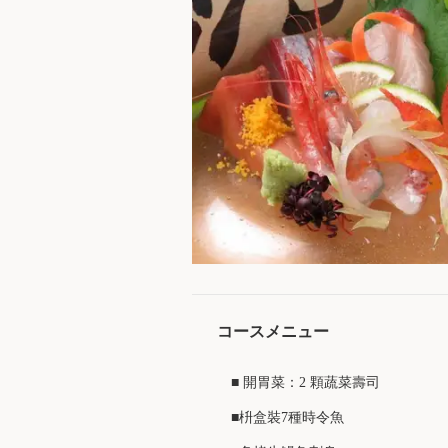
コースメニュー
■ 開胃菜：2 顆蔬菜壽司
■枡盒裝7種時令魚