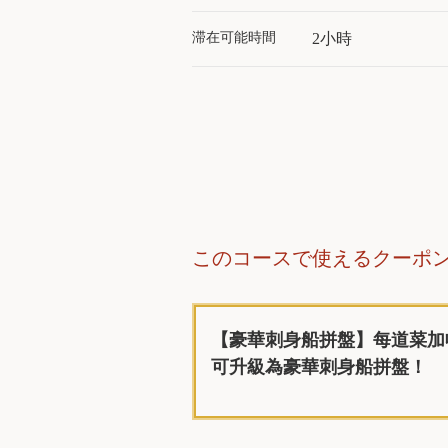
滞在可能時間
2小時
このコースで使えるクーポ
【豪華刺身船拼盤】每道菜加收
可升級為豪華刺身船拼盤！