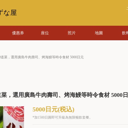
ずな屋
優惠券
座位
照片
地圖
飲
9道菜，選用廣島牛肉壽司、烤海鰻等時令食材 5000日元
道菜，選用廣島牛肉壽司、烤海鰻等時令食材 5000
5000日元
(税込)
*加1500日圓即可升級為無限暢飲套餐。