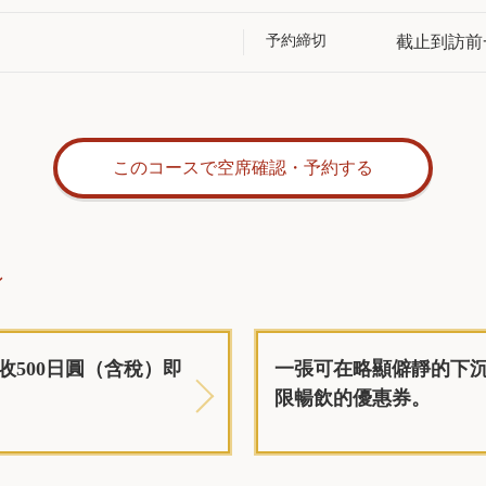
予約締切
截止到訪前一
このコースで空席確認・予約する
ン
500日圓（含稅）即
一張可在略顯僻靜的下沉式
限暢飲的優惠券。