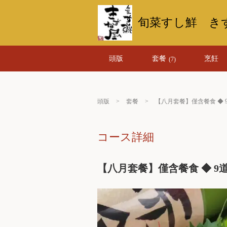
旬菜すし鮮 き
頭版
套餐
烹飪
(7)
頭版
套餐
【八月套餐】僅含餐食 ◆ 
コース詳細
【八月套餐】僅含餐食 ◆ 9