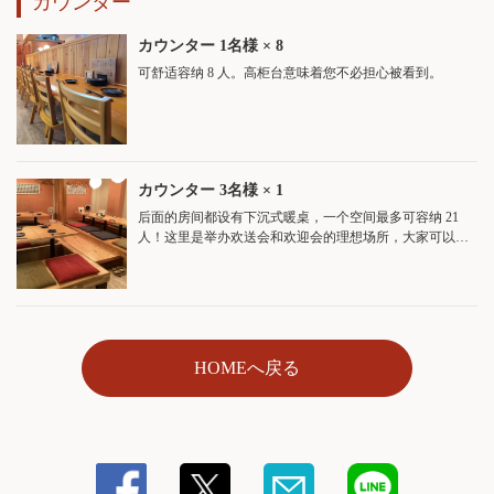
カウンター
カウンター
1名様
× 8
可舒适容纳 8 人。高柜台意味着您不必担心被看到。
カウンター
3名様
× 1
后面的房间都设有下沉式暖桌，一个空间最多可容纳 21
この店舗情報をシェアする
人！这里是举办欢送会和欢迎会的理想场所，大家可以欢
聚一堂。但是，我们一次只能为一个团体预留座位，所以
请尽快预订。
座位 | 旬菜すし鮮 きずな屋
広島県広島市中区堀川町5-12
https://sushisen-kizunaya.owst.jp/seats
HOMEへ戻る
お店情報をコピー